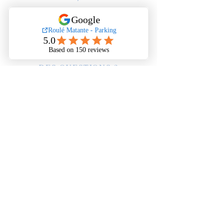
3ter Impasse Mercure
97438, Sainte Marie, Réunion/
reservations@roulematante.com
DES QUESTIONS ?
CONTACTEZ-NOUS AU :
06 92 24 65 25